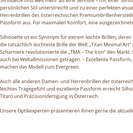
Silhouette sind weit mehr als eine Sehhilfe – mit einer Silho
persönlichen Stil unterstreicht und zu einer perfekten visue
Herrenbrillen des österreichischen Premiumbrillenhersteller
Passform aus. Für maximalen Komfort, eine ausgezeichnete 
Silhouette ist ein Synonym für extrem leichte Brillen, dere
die tatsächlich leichteste Brille der Welt „Titan Minimal 
Scharniere revolutionierte die „TMA – The Icon“ den Markt. S
auch bei Weltallmissionen getragen. – Exzellente Passform,
machen das Modell zum Evergreen.
Auch alle anderen Damen- und Herrenbrillen der österreic
leichtes Tragegefühl und exzellente Passform erreicht Silho
Titan) und Präzisionsfertigung in Österreich.
Unsere Optikexperten präsentieren Ihnen gerne die aktuelle