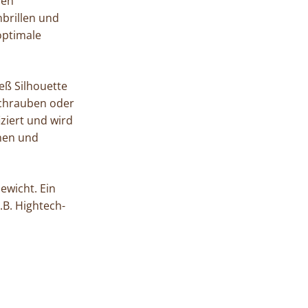
ren
nbrillen und
optimale
ieß Silhouette
 Schrauben oder
iziert und wird
nnen und
ewicht. Ein
.B. Hightech-