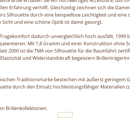
uette Brille erhalten Sie ein hochwertiges Accessoire, das Ih
llen Erfahrung verhilft. Gleichzeitig zeichnen sich die Dame
s Silhouette durch eine beispiellose Leichtigkeit und eine 
Sicht und eine schöne Optik ist damit gesorgt.
n Tragekomfort dadurch unvergleichlich hoch ausfällt. 1999 l
Art“ patentieren. Mit 1,8 Gramm und einer Konstruktion ohne
eit 2000 ist die TMA von Silhouette für die Raumfahrt zertif
 Elastizität und Widerstandskraft begeistern BrillenträgerI
hischen Traditionsmarke bestechen mit äußerst geringem G
uette durch den Einsatz hochleistungsfähiger Materialien (z
n Brillenkollektionen.