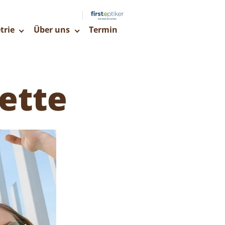
trie
Über uns
Termin
uette